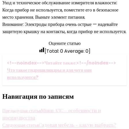
Уход и техническое обслуживание измерителя влажности:
Когда прибор не используется, поместите его в безопасное
место хранения. Выньте элемент питания.
Внимание: Электроды прибора очень острые — надевайте
защитную крышку на контакты, когда прибор не используется.
Оцените статью
[Total:
0
Average:
0
]
<!--noindex-->Читайте также:<!--/noindex-->
Что такое гидроцилиндры и для чего они
используются?
Навигация по записям
Предыдущая статья
Мини АЗС – особенности и
преимущества
Следующая статья
Садовая мебель – какую выбрать?