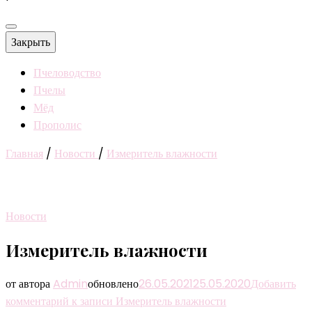
Закрыть
Пчеловодство
Пчелы
Мёд
Прополис
Главная
/
Новости
/
Измеритель влажности
Новости
Измеритель влажности
от автора
Admin
обновлено
26.05.2021
25.05.2020
Добавить
комментарий
к записи Измеритель влажности