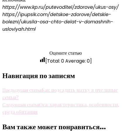
https://www.kp.ru/putevoditel/zdorove/ukus-osy/
https://ipupsik.com/detskoe-zdorove/detskie-
bolezni/ukusila-osa-chto-delat-v-domashnih-
usloviyah.html
Оцените статью
[Total:
0
Average:
0
]
Навигация по записям
Предыдущая статья
Как подсадить матку в пчелиные
семьи?
Следующая статья
Оса: характеристика, особенности,
среда обитания
Вам также может понравиться...