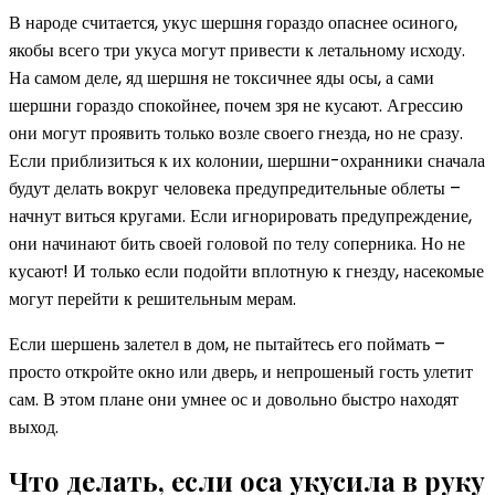
В народе считается, укус шершня гораздо опаснее осиного,
якобы всего три укуса могут привести к летальному исходу.
На самом деле, яд шершня не токсичнее яды осы, а сами
шершни гораздо спокойнее, почем зря не кусают. Агрессию
они могут проявить только возле своего гнезда, но не сразу.
Если приблизиться к их колонии, шершни-охранники сначала
будут делать вокруг человека предупредительные облеты –
начнут виться кругами. Если игнорировать предупреждение,
они начинают бить своей головой по телу соперника. Но не
кусают! И только если подойти вплотную к гнезду, насекомые
могут перейти к решительным мерам.
Если шершень залетел в дом, не пытайтесь его поймать –
просто откройте окно или дверь, и непрошеный гость улетит
сам. В этом плане они умнее ос и довольно быстро находят
выход.
Что делать, если оса укусила в руку