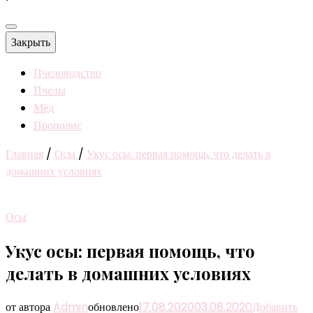
Закрыть
Пчеловодство
Пчелы
Мёд
Прополис
Главная
/
Осы
/
Укус осы: первая помощь, что делать в
домашних условиях
Осы
Укус осы: первая помощь, что
делать в домашних условиях
от автора
Admin
обновлено
17.08.2020
03.08.2020
Добавить