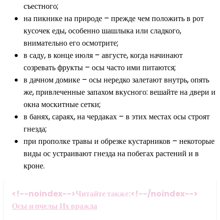
съестного;
на пикнике на природе – прежде чем положить в рот
кусочек еды, особенно шашлыка или сладкого,
внимательно его осмотрите;
в саду, в конце июля – августе, когда начинают
созревать фрукты – осы часто ими питаются;
в дачном домике – осы нередко залетают внутрь, опять
же, привлеченные запахом вкусного: вешайте на двери и
окна москитные сетки;
в банях, сараях, на чердаках – в этих местах осы строят
гнезда;
при прополке травы и обрезке кустарников – некоторые
виды ос устраивают гнезда на побегах растений и в
кроне.
<!--noindex-->Читайте также:<!--/noindex-->
Осы и пчелы Их вражда