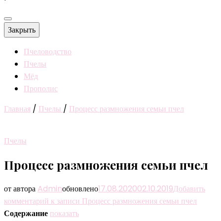
Закрыть
Пчеловодство
Пчелы
Мёд
Прополис
Главная
/
Пчелы
/
Процесс размножения семьи пчел
Пчелы
Процесс размножения семьи пчел
от автора
Admin
обновлено
17.08.2020
02.10.2019
Добавить
комментарий
к записи Процесс размножения семьи пчел
Содержание
показать