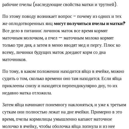
рабочие пчелы (наследующие свойства матки и трутней).
По этому поводу возникает вопрос – почему из одних и тех
же оплодотворенных яиц
могут получиться пчелы и матки?
Все дело в питании: личинок маток все время кормят
маточным молочком, а пчел — маточным молоко кормят
только три дня, а затем в меню вводят мед и пергу. Плюс ко
всему, личинки будущих маток доедают корм со дна
маточников.
По тому, в каком положении находится яйцо в ячейке, можно
судить о том, сколько времени оно там находится. Если яйца
приклеены снизу и находятся перпендикулярно дну, то их
недавно матка отложила.
Затем яйца начинают понемногу наклоняться, и уже к третьим
суткам они полностью лежат на дне ячейки. Примерно в это
время, пчелы кормилицы умышленно капают маточное
молочко в ячейку, чтобы оболочка яйца лопнула и из нее