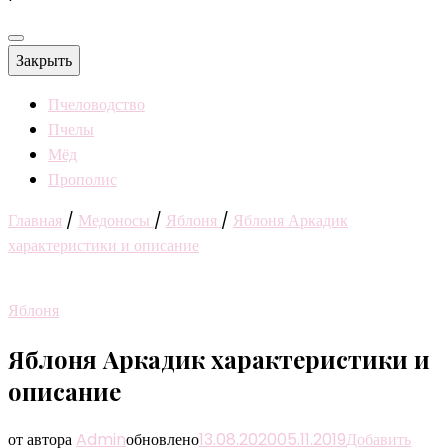
Закрыть
Пчеловодство
Пчелы
Мёд
Прополис
Главная
/
Медоносы
/
Яблоня
/
Яблоня Аркадик
характеристики и описание
Яблоня
Яблоня Аркадик характеристики и
описание
от автора
Admin
обновлено
13.08.2020
05.11.2019
Добавить