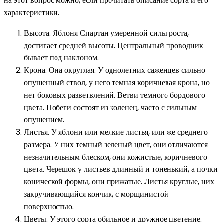
на этот вопрос можно, если прочитать описание сорта и его
характеристики.
Высота. Яблоня Спартан умеренной силы роста,
достигает средней высоты. Центральный проводник
бывает под наклоном.
Крона. Она округлая. У однолетних саженцев сильно
опушенный ствол, у него темная коричневая крона, но
нет боковых разветвлений. Ветви темного бордового
цвета. Побеги состоят из коленец, часто с сильным
опушением.
Листья. У яблони или мелкие листья, или же среднего
размера. У них темный зеленый цвет, они отличаются
незначительным блеском, они кожистые, коричневого
цвета. Черешок у листьев длинный и тоненький, а почки
конической формы, они прижатые. Листья круглые, них
закручивающийся кончик, с морщинистой
поверхностью.
Цветы. У этого сорта обильное и дружное цветение.