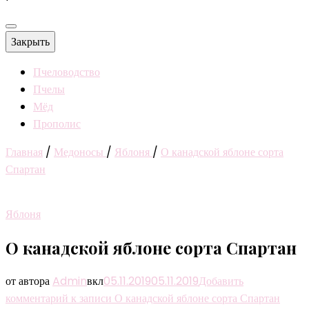
Закрыть
Пчеловодство
Пчелы
Мёд
Прополис
Главная
/
Медоносы
/
Яблоня
/
О канадской яблоне сорта
Спартан
Яблоня
О канадской яблоне сорта Спартан
от автора
Admin
вкл
05.11.2019
05.11.2019
Добавить
комментарий
к записи О канадской яблоне сорта Спартан