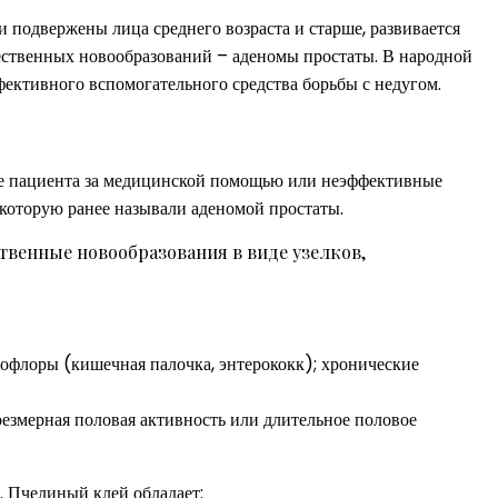
 подвержены лица среднего возраста и старше, развивается
ественных новообразований – аденомы простаты. В народной
ективного вспомогательного средства борьбы с недугом.
ие пациента за медицинской помощью или неэффективные
которую ранее называли аденомой простаты.
твенные новообразования в виде узелков,
офлоры (кишечная палочка, энтерококк); хронические
змерная половая активность или длительное половое
. Пчелиный клей обладает: