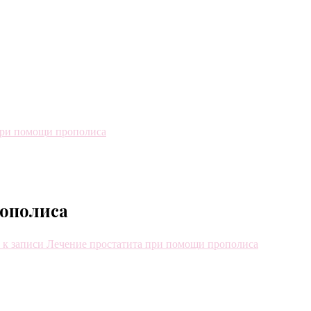
при помощи прополиса
рополиса
к записи Лечение простатита при помощи прополиса