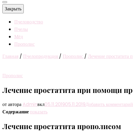
Закрыть
Пчеловодство
Пчелы
Мёд
Прополис
Главная
/
Пчелопродукция
/
Прополис
/
Лечение простатита 
Прополис
Лечение простатита при помощи п
от автора
Admin
вкл
05.11.2019
05.11.2019
Добавить комментарий
Содержание
показать
Лечение простатита прополисом