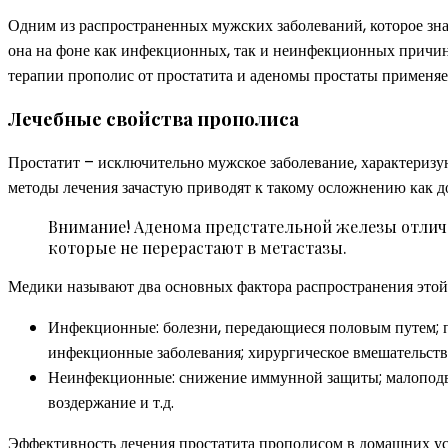
Одним из распространенных мужских заболеваний, которое знач
она на фоне как инфекционных, так и неинфекционных причин
терапии прополис от простатита и аденомы простаты применяе
Лечебные свойства прополиса
Простатит – исключительно мужское заболевание, характериз
методы лечения зачастую приводят к такому осложнению как д
Внимание! Аденома предстательной железы отлича
которые не перерастают в метастазы.
Медики называют два основных фактора распространения этой
Инфекционные: болезни, передающиеся половым путем; п
инфекционные заболевания; хирургическое вмешательство 
Неинфекционные: снижение иммунной защиты; малоподви
воздержание и т.д.
Эффективность лечения простатита прополисом в домашних усл