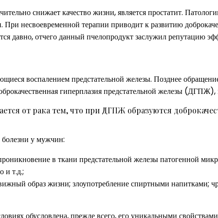
ительно снижает качество жизни, является простатит. Патологии
. При несвоевременной терапии приводит к развитию доброкач
тся давно, отчего данный пчелопродукт заслужил репутацию эфф
ующиеся воспалением предстательной железы. Позднее обращен
оброкачественная гиперплазия предстательной железы (ДГПЖ), 
ется от рака тем, что при ДГПЖ образуются доброкачес
 болезни у мужчин:
роникновение в ткани предстательной железы патогенной микр
и т.д.;
жный образ жизни; злоупотребление спиртными напитками; чре
овиях обусловлена, прежде всего, его уникальными свойствами