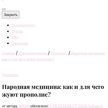
Закрыть
Пчеловодство
Пчелы
Мёд
Прополис
Главная
/
Пчелопродукция
/
Прополис
/
Народная медицина:
как и для чего жуют прополис?
Прополис
Народная медицина: как и для чего
жуют прополис?
от автора
Admin
обновлено
17.08.2020
28.07.2020
Добавить