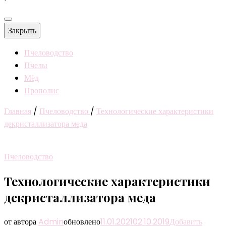
Закрыть
Пчеловодство
Пчелы
Мёд
Прополис
Главная
/
Пчеловодство
/
Технологические характеристики
декристаллизатора меда
Пчеловодство
Технологические характеристики
декристаллизатора меда
от автора
Admin
обновлено
11.01.2021
02.10.2019
Добавить