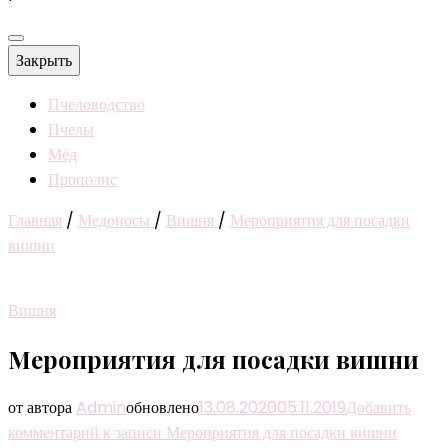
Закрыть
Пчеловодство
Пчелы
Мёд
Прополис
Главная
/
Медоносы
/
Вишня
/
Мероприятия для посадки
вишни
Вишня
Мероприятия для посадки вишни
от автора
Admin
обновлено
13.08.2020
05.11.2019
Добавить
комментарий
к записи Мероприятия для посадки вишни