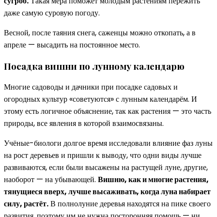
сугроб.
Такая мера поможет молодым растениям пережить
даже самую суровую погоду.
Весной, после таяния снега, саженцы можно откопать, а в
апреле — высадить на постоянное место.
Посадка вишни по лунному календарю
Многие садоводы и дачники при посадке садовых и
огородных культур «советуются» с лунным календарём. И
этому есть логичное объяснение, так как растения — это часть
природы, все явления в которой взаимосвязаны.
Учёные-биологи долгое время исследовали влияние фаз луны
на рост деревьев и пришли к выводу, что одни виды лучше
развиваются, если были высажены на растущей луне, другие,
наоборот — на убывающей.
Вишню, как и многие растения,
тянущиеся вверх, лучше высаживать, когда луна набирает
силу, растёт.
В полнолуние деревья находятся на пике своего
развития, поэтому им не нужна посторонняя помощь — ни