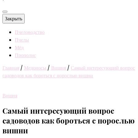
Закрыть
Пчеловодство
Пчелы
Мёд
Прополис
Главная
/
Медоносы
/
Вишня
/
Самый интересующий вопрос
садоводов как бороться с порослью вишни
Вишня
Самый интересующий вопрос
садоводов как бороться с порослью
вишни