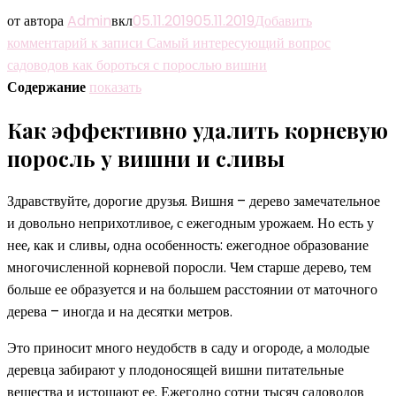
от автора
Admin
вкл
05.11.2019
05.11.2019
Добавить
комментарий
к записи Самый интересующий вопрос
садоводов как бороться с порослью вишни
Содержание
показать
Как эффективно удалить корневую
поросль у вишни и сливы
Здравствуйте, дорогие друзья. Вишня – дерево замечательное
и довольно неприхотливое, с ежегодным урожаем. Но есть у
нее, как и сливы, одна особенность: ежегодное образование
многочисленной корневой поросли. Чем старше дерево, тем
больше ее образуется и на большем расстоянии от маточного
дерева – иногда и на десятки метров.
Это приносит много неудобств в саду и огороде, а молодые
деревца забирают у плодоносящей вишни питательные
вещества и истощают ее. Ежегодно сотни тысяч садоводов