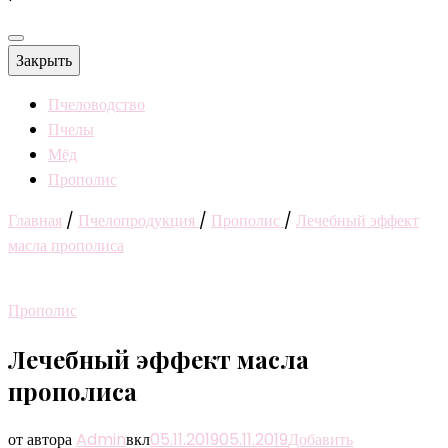
Закрыть
Пчеловодство
Пчелы
Мёд
Прополис
Главная
/
Пчелопродукция
/
Прополис
/
Лечебный эффект
масла прополиса
Прополис
Лечебный эффект масла
прополиса
от автора
Admin
вкл
05.11.2019
05.11.2019
Добавить