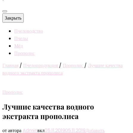
Закрыть
Пчеловодство
Пчелы
Мёд
Прополис
Главная
/
Пчелопродукция
/
Прополис
/
Лучшие качества
водного экстракта прополиса
Прополис
Лучшие качества водного
экстракта прополиса
от автора
Admin
вкл
05.11.2019
05.11.2019
Добавить