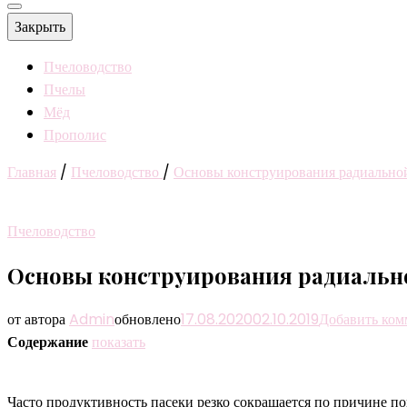
Закрыть
Пчеловодство
Пчелы
Мёд
Прополис
Главная
/
Пчеловодство
/
Основы конструирования радиально
Пчеловодство
Основы конструирования радиальн
от автора
Admin
обновлено
17.08.2020
02.10.2019
Добавить ком
Содержание
показать
Часто продуктивность пасеки резко сокращается по причине п