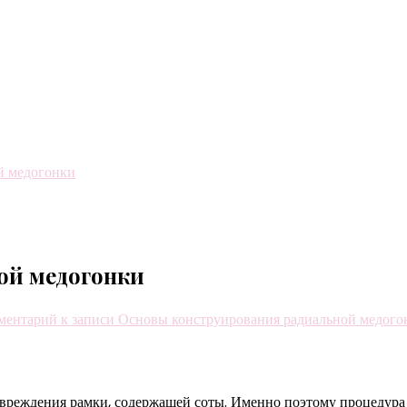
й медогонки
ой медогонки
ментарий
к записи Основы конструирования радиальной медого
овреждения рамки, содержащей соты. Именно поэтому процедура 