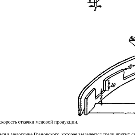
скорость откачки медовой продукции.
ься в медогонке Грановского, которая выделяется среди других 