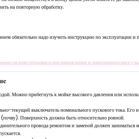
авить на повторную обработку.
нием обязательно надо изучить инструкцию по эксплуатации и 
енности конструкции и пчеловождения в многокорпусных уль
ие
дой. Можно прибегнуть к мойке высокого давления или использо
ьно-текущий выключатель номинального пускового тока. Его ис
л (почву). Поверхность должна быть относительно ровной.
динительного провода ремонтом и заменой должен заниматься м
ускается.