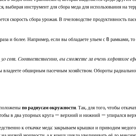
я, выбирая инструмент для сбора меда для использования на тер
тся скорость сбора урожая. В пчеловодстве продуктивность пас
аза и более. Например, если вы обладаете ульем с 8 рамками, то 
 50 сот. Соответственно, вы сможете за очень короткое в
 вы владеете обширным пасечным хозяйством. Обороты радиально
асположены
по радиусам окружности
. Так, для того, чтобы откач
 чтобы в два упорных круга — верхний и нижний — упирался вер
едственно к откачке меда: закрываем крышки и приводим медого
ет на низкой мощности, а к концу цикла увеличивать её до ма