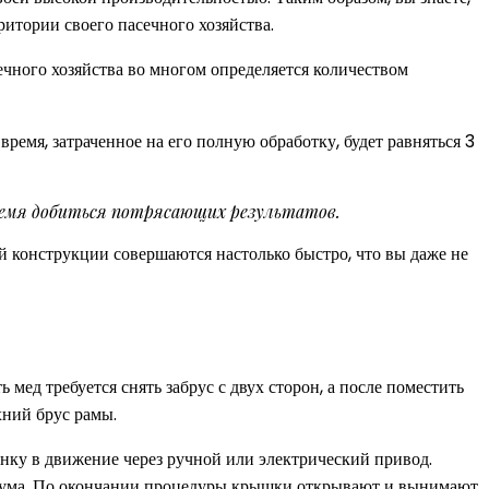
ритории своего пасечного хозяйства.
ечного хозяйства во многом определяется количеством
время, затраченное на его полную обработку, будет равняться 3
ремя добиться потрясающих результатов.
й конструкции совершаются настолько быстро, что вы даже не
ать мед требуется снять забрус с двух сторон, а после поместить
хний брус рамы.
нку в движение через ручной или электрический привод.
ксимума. По окончании процедуры крышки открывают и вынимают