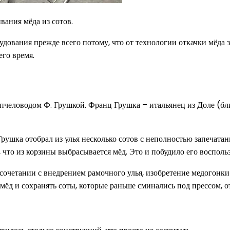
вания мёда из сотов.
ования прежде всего потому, что от технологии откачки мёда за
го время.
пчеловодом Ф. Грушкой. Франц Грушка – итальянец из Доле (бли
 Грушка отобрал из улья несколько сотов с неполностью запечат
ил, что из корзины выбрасывается мёд. Это и побудило его воспол
сочетании с внедрением рамочного улья, изобретение медогонки
ёд и сохранять соты, которые раньше сминались под прессом, 