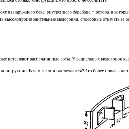
вилось столько конструкций, что просто не сосчитать.
оят из наружного бака, внутреннего барабана – ротора, в котор
сть высокопроизводительные медогонки, способные откачать за о
рые вставляют распечатанные соты. У радиальных медогонок ка
конструкции. В чем же они заключаются?Это более новая констр