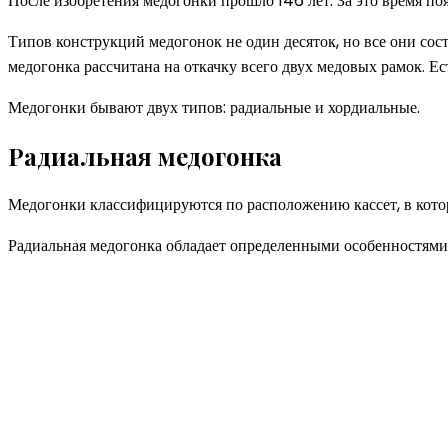
После изобретения медогонки прошло 146 лет. За это время поя
Типов конструкций медогонок не один десяток, но все они сост
медогонка рассчитана на откачку всего двух медовых рамок. Е
Медогонки бывают двух типов: радиальные и хордиальные.
Радиальная медогонка
Медогонки классифицируются по расположению кассет, в кото
Радиальная медогонка обладает определенными особенностями 