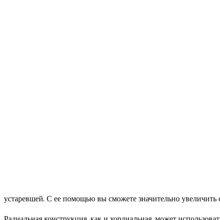
устаревшей. С ее помощью вы сможете значительно увеличить 
Радиальная конструкция, как и хордиальная, может использоват