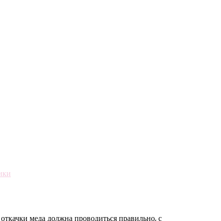
нки
откачки меда должна проводиться правильно, с