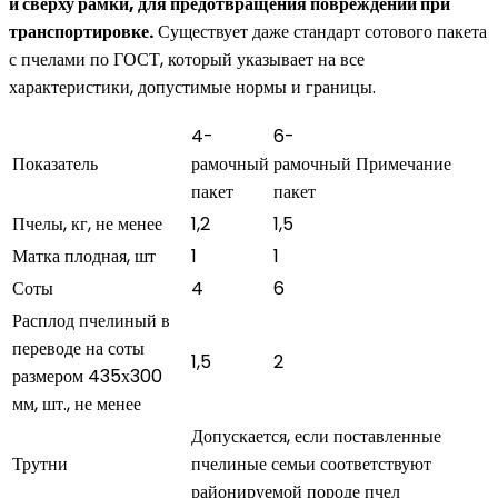
и сверху рамки, для предотвращения повреждений при
транспортировке.
Существует даже стандарт сотового пакета
с пчелами по ГОСТ, который указывает на все
характеристики, допустимые нормы и границы.
4-
6-
Показатель
рамочный
рамочный
Примечание
пакет
пакет
Пчелы, кг, не менее
1,2
1,5
Матка плодная, шт
1
1
Соты
4
6
Расплод пчелиный в
переводе на соты
1,5
2
размером 435х300
мм, шт., не менее
Допускается, если поставленные
Трутни
пчелиные семьи соответствуют
районируемой породе пчел