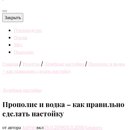
Закрыть
Пчеловодство
Пчелы
Мёд
Прополис
Главная
/
Рецепты
/
Лечебные настойки
/
Прополис и водка
– как правильно сделать настойку
Лечебные настойки
Прополис и водка – как правильно
сделать настойку
от автора
Admin
вкл
05.11.2019
05.11.2019
Добавить