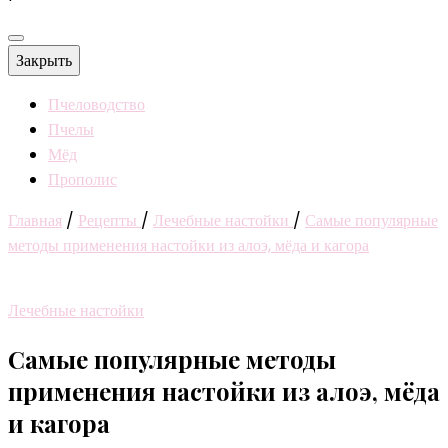
Закрыть
Пчеловодство
Пчелы
Мёд
Прополис
Главная
/
Рецепты
/
Лечебные настойки
/
Самые популярные
методы применения настойки из алоэ, мёда и кагора
Лечебные настойки
Самые популярные методы
применения настойки из алоэ, мёда
и кагора