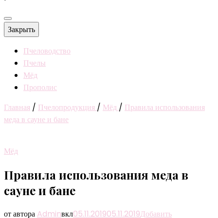
Закрыть
Пчеловодство
Пчелы
Мёд
Прополис
Главная
/
Пчелопродукция
/
Мёд
/
Правила использования
меда в сауне и бане
Мёд
Правила использования меда в
сауне и бане
от автора
Admin
вкл
05.11.2019
05.11.2019
Добавить