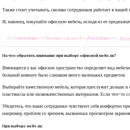
Также стоит учитывать, сколько сотрудников работает в вашей
И, наконец, покупайте офисную мебель, исходя из ее предназн
<!--noindex-->Читайте также:<!--/noindex-->
Выво
На что обратить внимание при выборе офисной мебели?
Имеющееся у вас офисное пространство определяет вид мебели, 
большой комнате было слишком много маленьких предметов.
Выбирайте качественную мебель, которая прослужит дольше и с
пластмассы или низкокачественных материалов. Если что-то сло
Убедитесь, что ваши сотрудники чувствуют себя комфортно пр
например, проблем со зрением, вызванных просмотром экранов
При выборе мебели: