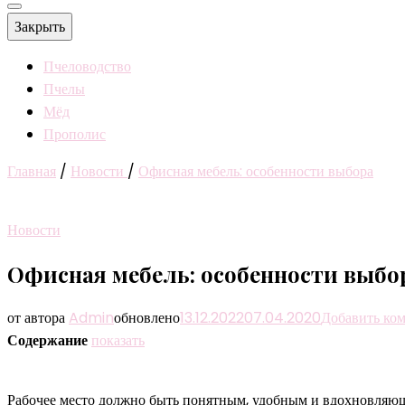
Закрыть
Пчеловодство
Пчелы
Мёд
Прополис
Главная
/
Новости
/
Офисная мебель: особенности выбора
Новости
Офисная мебель: особенности выбо
от автора
Admin
обновлено
13.12.2022
07.04.2020
Добавить ко
Содержание
показать
Рабочее место должно быть понятным, удобным и вдохновляющ