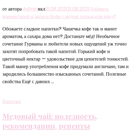
от автора
Admin
вкл
21.08.2021
21.08.2021
Добавить
комментарий
к записи Кофе с мёдом: польза или вред?
Обожаете сладкие напитки? Чашечка кофе так и манит
ароматом, а сахара дома нет? Достаньте мёд! Необычное
сочетание Гурманы и любители новых ощущений уж точно
захотят попробовать такой напитой. Горький кофе и
цветочный нектар — удовольствие для ценителей тонкостей.
Такой манер употребления кофе придумали англичане, там и
зародились большинство изысканных сочетаний. Полезные
свойства Ещё с давних …
Напитки
Медовый чай: полезность,
рекомендации, рецепты