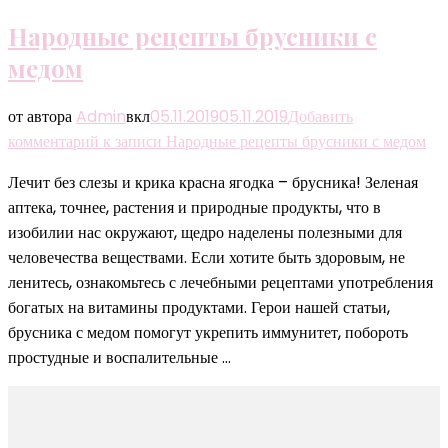
Народные рецепты брусники с
медом
от автора
Admin
вкл
05.11.2019
05.11.2019
Добавить
комментарий
к записи Народные рецепты брусники с медом
Лечит без слезы и крика красна ягодка – брусника! Зеленая
аптека, точнее, растения и природные продукты, что в
изобилии нас окружают, щедро наделены полезными для
человечества веществами. Если хотите быть здоровым, не
ленитесь, ознакомьтесь с лечебными рецептами употребления
богатых на витамины продуктами. Герои нашей статьи,
брусника с медом помогут укрепить иммунитет, побороть
простудные и воспалительные …