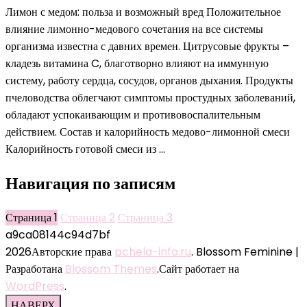
Лимон с медом: польза и возможный вред Положительное
влияние лимонно-медового сочетания на все системы
организма известна с давних времен. Цитрусовые фрукты –
кладезь витамина C, благотворно влияют на иммунную
систему, работу сердца, сосудов, органов дыхания. Продукты
пчеловодства облегчают симптомы простудных заболеваний,
обладают успокаивающим и противовоспалительным
действием. Состав и калорийность медово-лимонной смеси
Калорийность готовой смеси из …
Навигация по записям
Страница
1
Страница
2
Страница
3
a9ca08144c94d7bf
2026Авторские права
pchela-info.ru
.
Blossom Feminine |
Разработана
Blossom Themes
.Сайт работает на
WordPress
.
НАВЕРХ