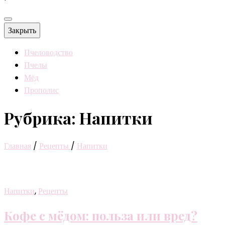
Закрыть
Пчеловодство
Пчелы
Мёд
Прополис
Рубрика:
Напитки
Главная
/
Рецепты
/
Напитки
Напитки
,
Рецепты
Кофе с мёдом: польза или вред?