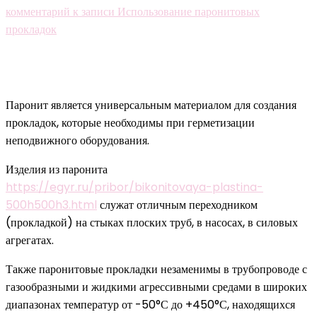
комментарий
к записи Использование паронитовых
прокладок
Паронит является универсальным материалом для создания
прокладок, которые необходимы при герметизации
неподвижного оборудования.
Изделия из паронита
https://egyr.ru/pribor/bikonitovaya-plastina-
500h500h3.html
служат отличным переходником
(прокладкой) на стыках плоских труб, в насосах, в силовых
агрегатах.
Также паронитовые прокладки незаменимы в трубопроводе с
газообразными и жидкими агрессивными средами в широких
диапазонах температур от -50°С до +450°С, находящихся