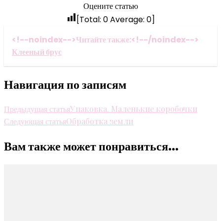
Оцените статью
[Total:
0
Average:
0
]
<!--noindex-->Читайте также:<!--/noindex-->
Клееный брус
Навигация по записям
Предыдущая статья
Упаковка. Маленькие коробочки
Следующая статья
Обработка земли
Вам также может понравиться...