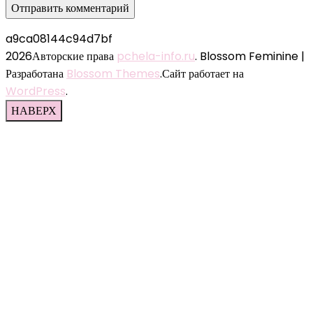
a9ca08144c94d7bf
2026Авторские права
pchela-info.ru
.
Blossom Feminine |
Разработана
Blossom Themes
.Сайт работает на
WordPress
.
НАВЕРХ