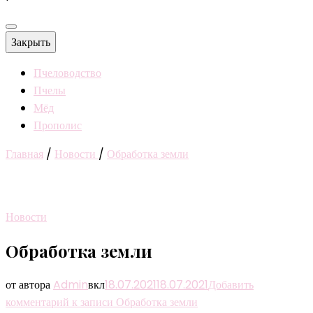
Закрыть
Пчеловодство
Пчелы
Мёд
Прополис
Главная
/
Новости
/
Обработка земли
Новости
Обработка земли
от автора
Admin
вкл
18.07.2021
18.07.2021
Добавить
комментарий
к записи Обработка земли