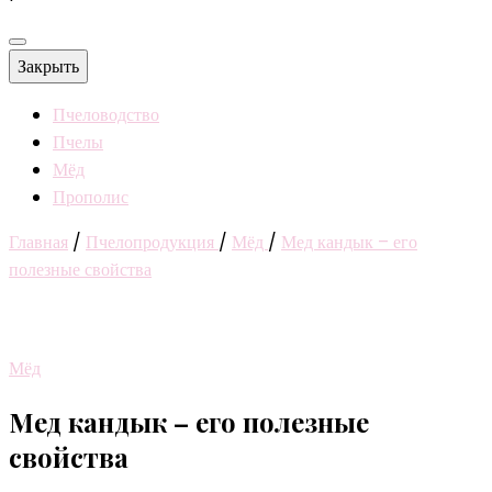
Закрыть
Пчеловодство
Пчелы
Мёд
Прополис
Главная
/
Пчелопродукция
/
Мёд
/
Мед кандык – его
полезные свойства
Мёд
Мед кандык – его полезные
свойства